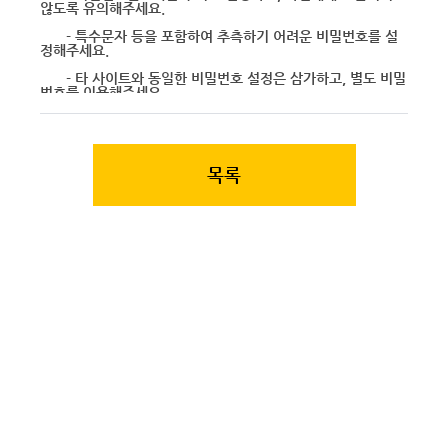
않도록 유의해주세요.
- 특수문자 등을 포함하여 추측하기 어려운 비밀번호를 설
정해주세요.
- 타 사이트와 동일한 비밀번호 설정은 삼가하고, 별도 비밀
번호를 이용해주세요.
■ 윈조이 보안 서비스 설정
- 2차 비밀번호 설정
목록
ㄴ 윈조이 홈페이지 로그인 후 게임 실행 시 추가 입력하
는 비밀번호입니다.
ㄴ 설정 방법: 윈조이 홈페이지 > 고객센터 > 보안센터 >
2차 비밀번호 > 본인인증 후 가입
더욱 좋은 서비스를 제공해 드리기 위해 항상 노력하는 윈조이
가 되겠습니다.
감사합니다. (공지 일자: 2025년 11월 27일)